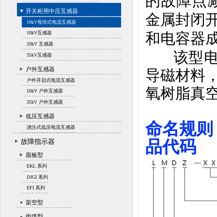
的故障点
开关柜用中压互感器
金属封
闭
10kV母排式电流互感器
和电容器
10kV互感器
20kV 互感器
该型电流
35kV互感器
户外互感器
导磁材料
户外开启式电流互感器
氧树脂真
10kV 户外互感器
35kV 户外互感器
低压互感器
浇注式低压电流互感器
品代码
故障指示器
面板型
EKL 系列
DJGI 系列
EFI 系列
架空型
电缆型